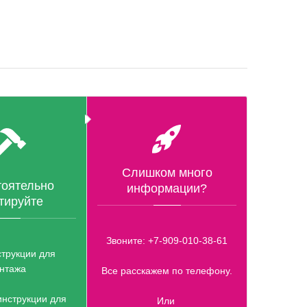
Слишком много
оятельно
информации?
тируйте
Звоните: +7-909-010-38-61
трукции для
нтажа
Все расскажем по телефону.
инструкции для
Или