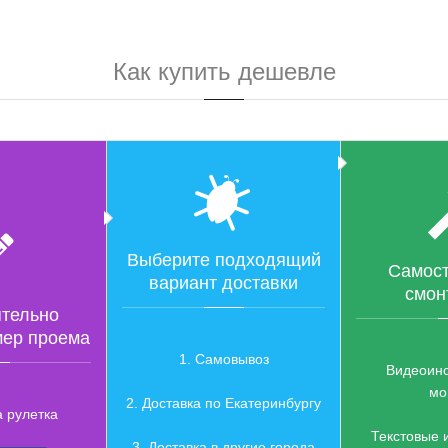
Как купить дешевле
Выберите подходящий
Самост
вариант доставки
смон
тельно
мер проема
1. Самовывоз
Видеоинс
мо
2. Доставка по Екатеринбургу
а рулетка
Текстовые 
3. Доставка в другие города