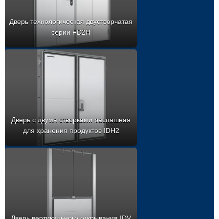
Дверь технологическая двустворчатая
серии FD2H
Дверь с двумя створками распашная
для хранения продуктов IDH2
Дверь вертикального открывания IDV