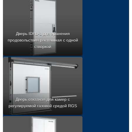
Дверь IDH1-1 для хранения
продовольствия распашная с одной
створкой
Дверь откатная для камер с
регулируемой газовой средой RGS