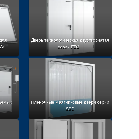
для
Дверь технологическая двустворчатая
VV
серии FD2H
даемых
Пленочные маятниковые двери серии
SSD