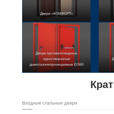
Двери «КОМФОРТ»
Двери противопожарные
одностворчатые
Д
дымогазонепроницаемые EIS60
Крат
Входные стальные двери