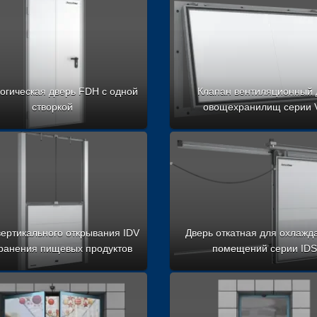
огическая дверь FDH с одной
Клапан вентиляционный 
створкой
овощехранилищ серии 
вертикального открывания IDV
Дверь откатная для охлаж
ранения пищевых продуктов
помещений серии IDS