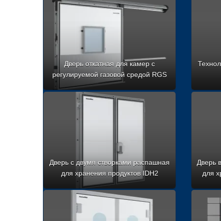
Дверь откатная для камер с
Технол
регулируемой газовой средой RGS
Дверь с двумя створками распашная
Дверь 
для хранения продуктов IDH2
для х