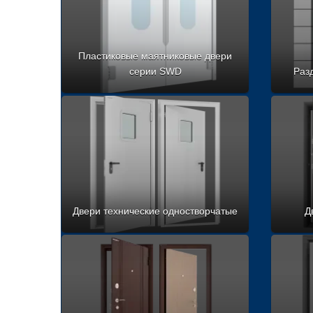
Пластиковые маятниковые двери
серии SWD
Раз
Двери технические одностворчатые
Д