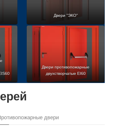
Двери "ЭКО"
ые
Двери противопожарные
EIS60
двухстворчатые EI60
верей
Противопожарные двери