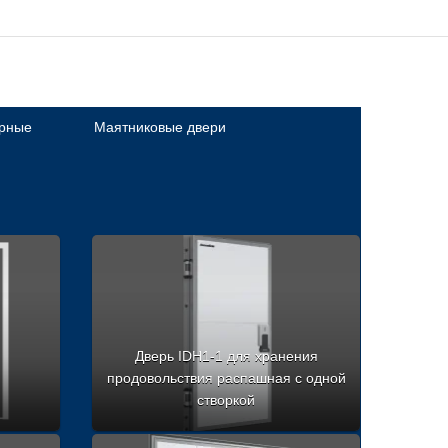
арные
Маятниковые двери
Дверь IDH1-1 для хранения
продовольствия распашная с одной
створкой